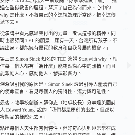
安婷，2016 年於成大畢業致詞「你拿幸運做什麼」，透
過在監獄教書的歷程，釐清了自己為何而來、心中的
why 是什麼，不將自己的幸運視為理所當然，把幸運傳
遞下去。
從演講中看見感恩與付出的力量，敬佩這樣的精神，同
時也很認同 TFT 的願景「願有一天，台灣所有孩子，不
論出身，都能擁有優質的教育和自我發展的機會。」
第三是 Simon Sinek 知名的 TED 演講 Start with why ，相
信每一個人都有「為什麼」能夠點燃心中的熱情，而且
能激勵人心、感動他人、發揮影響力。
深深吸引我的原因是，Simon Sinek 透過引導人釐清自己
的使命宣言，看見每個人的獨特性、潛力與可能性。
最後，雜學校創辦人蘇仰志（地瓜校長）分享過英國詩
人 Edward Young 說的「我們都是原創的出生，但都以
複製品的樣貌死去。」
點出每個人天生都有獨特性，但好奇心與興趣常常在成